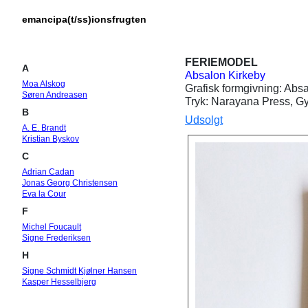
emancipa(t/ss)ionsfrugten
FERIEMODEL
A
Absalon Kirkeby
Moa Alskog
Grafisk formgivning: Absa
Søren Andreasen
Tryk: Narayana Press, Gy
B
Udsolgt
A. E. Brandt
Kristian Byskov
C
Adrian Cadan
Jonas Georg Christensen
Eva la Cour
F
Michel Foucault
Signe Frederiksen
H
Signe Schmidt Kjølner Hansen
Kasper Hesselbjerg
J