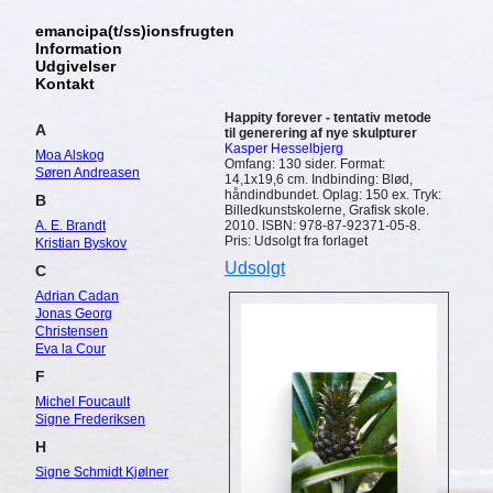
emancipa(t/ss)ionsfrugten
Information
Udgivelser
Kontakt
Happity forever - tentativ metode
A
til generering af nye skulpturer
Kasper Hesselbjerg
Moa Alskog
Omfang: 130 sider. Format:
Søren Andreasen
14,1x19,6 cm. Indbinding: Blød,
håndindbundet. Oplag: 150 ex. Tryk:
B
Billedkunstskolerne, Grafisk skole.
A. E. Brandt
2010. ISBN: 978-87-92371-05-8.
Pris: Udsolgt fra forlaget
Kristian Byskov
Udsolgt
C
Adrian Cadan
Jonas Georg
Christensen
Eva la Cour
F
Michel Foucault
Signe Frederiksen
H
Signe Schmidt Kjølner
Hansen