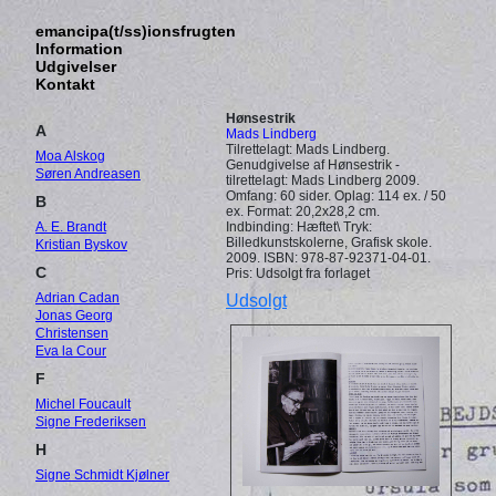
emancipa(t/ss)ionsfrugten
Information
Udgivelser
Kontakt
Hønsestrik
A
Mads Lindberg
Tilrettelagt: Mads Lindberg.
Moa Alskog
Genudgivelse af Hønsestrik -
Søren Andreasen
tilrettelagt: Mads Lindberg 2009.
Omfang: 60 sider. Oplag: 114 ex. / 50
B
ex. Format: 20,2x28,2 cm.
A. E. Brandt
Indbinding: Hæftet\ Tryk:
Billedkunstskolerne, Grafisk skole.
Kristian Byskov
2009. ISBN: 978-87-92371-04-01.
C
Pris: Udsolgt fra forlaget
Adrian Cadan
Udsolgt
Jonas Georg
Christensen
Eva la Cour
F
Michel Foucault
Signe Frederiksen
H
Signe Schmidt Kjølner
Hansen