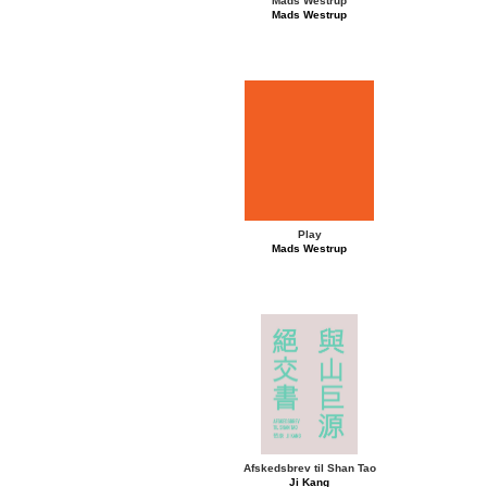
Mads Westrup
Mads Westrup
Play
Mads Westrup
Afskedsbrev til Shan Tao
Ji Kang