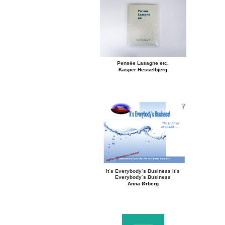
Pensée Lasagne etc.
Kasper Hesselbjerg
It´s Everybody´s Business It´s
Everybody´s Business
Anna Ørberg