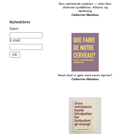
Kasper Hesselbjerg
Den udviskede nydelse — eller Den
diskrete lystfølelse. Klitoris og
J
tænkning
Catherine Malabou
Ji Kang
Nyhedsbrev
K
Navn:
Absalon Kirkeby
L
E-mail:
Mads Lindberg
M
OK
Pernille With Madsen
Catherine Malabou
Birgitte Martinsen
Albert Mertz
Hvad skal vi gøre med vores hjerne?
Catherine Malabou
O
Peter Olsen
S
Anne-Mette Schultz
Martin Glaz Serup
Shen An the Elder
Cecilie Skov
Amalie Smith
W