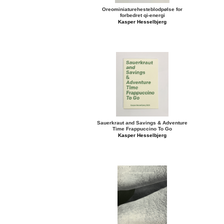
Robert Walser
Oreominiaturehesteblodpølse for
Mads Westrup
forbedret qi-energi
Kasper Hesselbjerg
Ø
Anna Ørberg
Sauerkraut and Savings & Adventure
Time Frappuccino To Go
Kasper Hesselbjerg