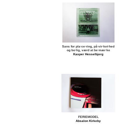
Sans for pla·ce·ring, på·vir·ket·hed
og bo·lig, værd at be·mær·ke
Kasper Hesselbjerg
FERIEMODEL
Absalon Kirkeby