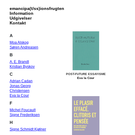
emancipa(t/ss)ionsfrugten
Information
Udgivelser
Kontakt
A
Moa Alskog
Søren Andreasen
B
A. E. Brandt
Kristian Byskov
C
POST-FUTURE ESSAYISME
Eva la Cour
Adrian Cadan
Jonas Georg
Christensen
Eva la Cour
F
Michel Foucault
Signe Frederiksen
H
Signe Schmidt Kjølner
Hansen